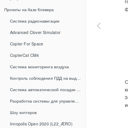
г
ф
Проекты на базе Клевера
Система радионавигации
Advanced Clover Simulator
Copter For Space
CopterCat CM4
Система мониторинга воздуха
Контроль соблюдения ПДД на выделенной полосе с дроном
С
к
Система автоматической посадки (AMLS)
3
Разработка системы для управления БПЛА с помощью шлема виртуальной реальности
и
Шоу коптеров
Innopolis Open 2020 (L22_ÆRO)