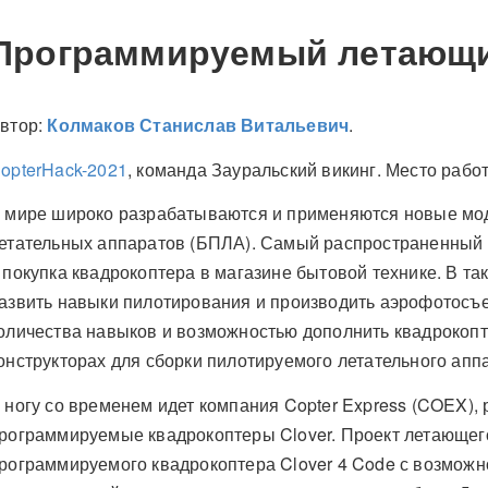
Программируемый летающи
втор:
Колмаков Станислав Витальевич
.
opterHack-2021
, команда Зауральский викинг. Место рабо
 мире широко разрабатываются и применяются новые мо
етательных аппаратов (БПЛА). Самый распространенный 
 покупка квадрокоптера в магазине бытовой технике. В т
азвить навыки пилотирования и производить аэрофотосъ
оличества навыков и возможностью дополнить квадрокопте
онструкторах для сборки пилотируемого летательного апп
 ногу со временем идет компания Copter Express (COEX),
рограммируемые квадрокоптеры Clover. Проект летающег
рограммируемого квадрокоптера Clover 4 Code с возможн