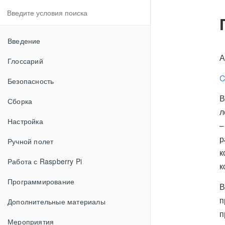
Введение
А
Глоссарий
C
Безопасность
В
Сборка
л
Настройка
–
р
Ручной полет
к
Работа с Raspberry Pi
к
Программирование
В
п
Дополнительные материалы
п
Мероприятия