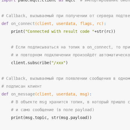
# Callback, вызываемый при получении от сервера подтве
def
on_connect
(client, userdata, flags, rc)
:
    print(
"Connected with result code "
+str(rc))

# Если подписываться на топик в on_connect, то при
# и повторном подключении произойдёт автоматическо
    client.subscribe(
"/xxx"
)

# Callback, вызываемый при появлении сообщения в одном
# подписан клиент
def
on_message
(client, userdata, msg)
:
# В объекте msg хранится топик, в который пришло с
# и само сообщение (в поле payload)
    print(msg.topic, str(msg.payload))
