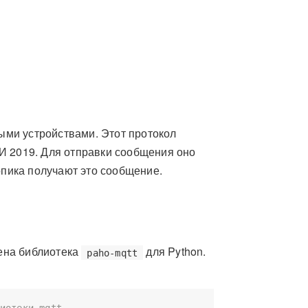
ми устройствами. Этот протокол
И 2019. Для отправки сообщения оно
опика получают это сообщение.
ена библиотека
для Python.
paho-mqtt
иотеки mqtt