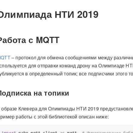
Олимпиада НТИ 2019
Работа с MQTT
MQTT
– протокол для обмена сообщениями между различны
спользуется для отправки команд дрону на Олимпиаде НТ
убликуется в определенный топик; все подписчики этого т
Подписка на топики
 образе Клевера для Олимпиады НТИ 2019 предустановл
ример работы с этой библиотекой описан ниже:
import
 paho.mqtt.client 
as
 mqtt  
# Импортирование библ