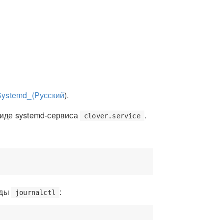
p/Systemd_(Русский
).
виде systemd-сервиса
.
clover.service
нды
:
journalctl