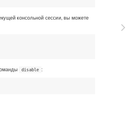
екущей консольной сессии, вы можете
 команды
:
disable