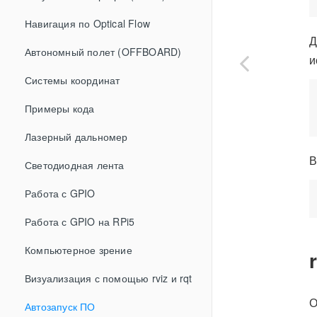
Навигация по Optical Flow
Д
Автономный полет (OFFBOARD)
и
Системы координат
Примеры кода
Лазерный дальномер
В
Светодиодная лента
Работа с GPIO
Работа с GPIO на RPi5
Компьютерное зрение
Визуализация с помощью rviz и rqt
О
Автозапуск ПО